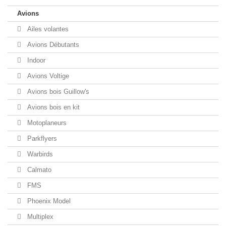
Avions
Ailes volantes
Avions Débutants
Indoor
Avions Voltige
Avions bois Guillow's
Avions bois en kit
Motoplaneurs
Parkflyers
Warbirds
Calmato
FMS
Phoenix Model
Multiplex