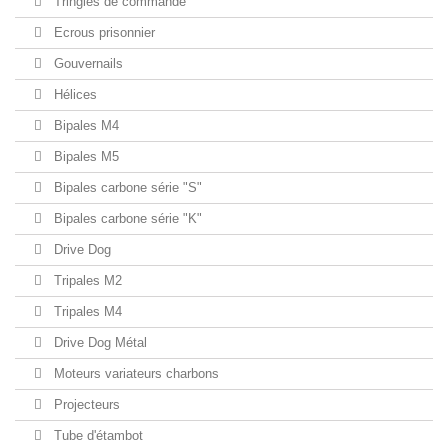
Tringles de commande
Ecrous prisonnier
Gouvernails
Hélices
Bipales M4
Bipales M5
Bipales carbone série "S"
Bipales carbone série "K"
Drive Dog
Tripales M2
Tripales M4
Drive Dog Métal
Moteurs variateurs charbons
Projecteurs
Tube d'étambot