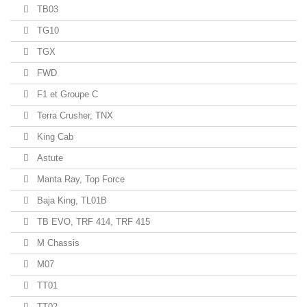
TB03
TG10
TGX
FWD
F1 et Groupe C
Terra Crusher, TNX
King Cab
Astute
Manta Ray, Top Force
Baja King, TL01B
TB EVO, TRF 414, TRF 415
M Chassis
M07
TT01
TT02