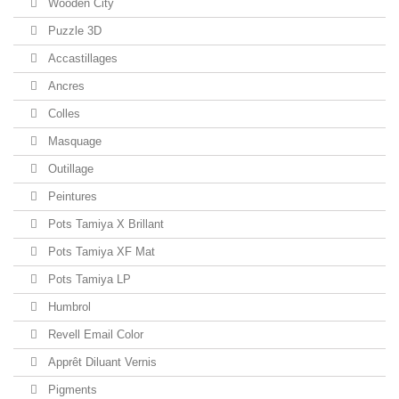
Wooden City
Puzzle 3D
Accastillages
Ancres
Colles
Masquage
Outillage
Peintures
Pots Tamiya X Brillant
Pots Tamiya XF Mat
Pots Tamiya LP
Humbrol
Revell Email Color
Apprêt Diluant Vernis
Pigments