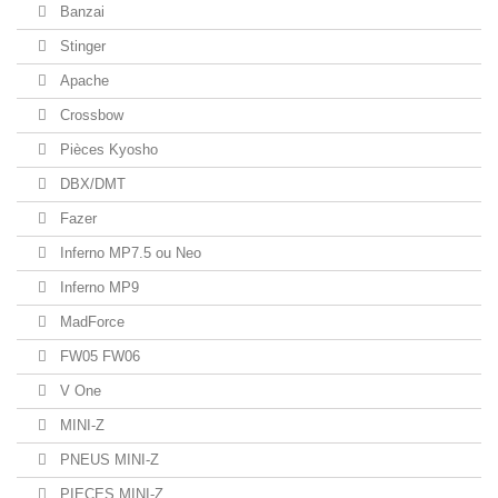
Banzai
Stinger
Apache
Crossbow
Pièces Kyosho
DBX/DMT
Fazer
Inferno MP7.5 ou Neo
Inferno MP9
MadForce
FW05 FW06
V One
MINI-Z
PNEUS MINI-Z
PIECES MINI-Z