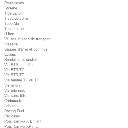
Roulements
Styrène
Tige Laiton
Tissu de verre
Tube Alu
Tube Laiton
U-bec
Valises et sacs de transport
Visserie
Bagues d'arrêt et dominos
Ecrous
Rondelles et circlips
Vis BTR bombée
Vis BTR TC
Vis BTR TF
Vis fendue TC ou TF
Vis nylon
Vis tole inox
Vis sans tête
Carburants
Labema
Racing Fuel
Peintures
Pots Tamiya X Brillant
Pots Tamiya XF mat