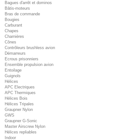
Bagues d'arrêt et dominos
Bâtis-moteurs
Bras de commande
Bougies
Carburant
Chapes
Charnières
Cônes
Contrôleurs brushless avion
Démarreurs
Ecrous prisonniers
Ensemble propulsion avion
Entoilage
Guignols
Hélices
APC Electriques
APC Thermiques
Hélices Bois
Hélices Tripales
Graupner Nylon
GWS
Graupner G-Sonic
Master Airscrew Nylon
Hélices repliables
Indoor