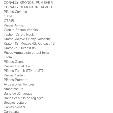
CORALLY KRONOS, PUNISHER
CORALLY DEMENTOR, JAMBO
Pièces Carisma
GT24
GT24B
Pièces Arrma
Granite Senton Vorteks
Typhon 3S Big Rock
Kraton Mojave Felony Notorious
Kraton 4S, Mojave 4S, Outcast 4S
Kraton 8S Outcast 8S
Pneus Arrma piste et tout terrain
Grom
Pièces Gunner
Pièces Funtek Furio
Pièces Funtek STX et MTX
Pièces Carten
Pièces Promoto
Accessoires Voitures
Amortisseurs
Banc de démarrage
Bancs et outils de réglages
Bougies voiture
Cables Sensor
Carburants