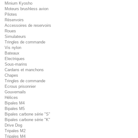
Minium Kyosho
Moteurs brushless avion
Pilotes
Réservoirs
Accessoires de reservoirs
Roues
Simulateurs
Tringles de commande
Vis nylon
Bateaux
Electriques
Sous-marins
Cardans et manchons
Chapes
Tringles de commande
Ecrous prisonnier
Gouvernails
Hélices
Bipales M4
Bipales M5
Bipales carbone série "S"
Bipales carbone série "K"
Drive Dog
Tripales M2
Tripales M4