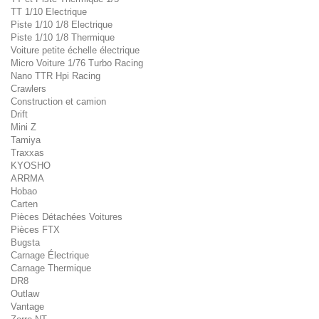
TT 1/10 Electrique
Piste 1/10 1/8 Electrique
Piste 1/10 1/8 Thermique
Voiture petite échelle électrique
Micro Voiture 1/76 Turbo Racing
Nano TTR Hpi Racing
Crawlers
Construction et camion
Drift
Mini Z
Tamiya
Traxxas
KYOSHO
ARRMA
Hobao
Carten
Pièces Détachées Voitures
Pièces FTX
Bugsta
Carnage Électrique
Carnage Thermique
DR8
Outlaw
Vantage