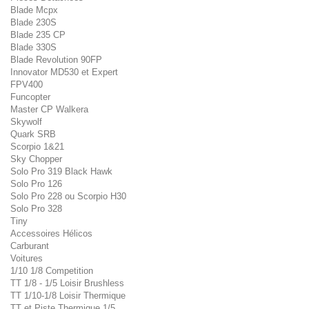
Blade Mcpx
Blade 230S
Blade 235 CP
Blade 330S
Blade Revolution 90FP
Innovator MD530 et Expert
FPV400
Funcopter
Master CP Walkera
Skywolf
Quark SRB
Scorpio 1&21
Sky Chopper
Solo Pro 319 Black Hawk
Solo Pro 126
Solo Pro 228 ou Scorpio H30
Solo Pro 328
Tiny
Accessoires Hélicos
Carburant
Voitures
1/10 1/8 Competition
TT 1/8 - 1/5 Loisir Brushless
TT 1/10-1/8 Loisir Thermique
TT et Piste Thermique 1/5