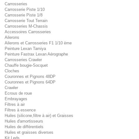
Carrosseries
Carrosserie Piste 1/10
Carrosserie Piste 1/8
Carrosserie Tout Terrain
Carrosseries M-Chassis
Accessoires Carrosseries
Ailerons
Ailerons et Carrosseries F1 1/10 ème
Peinture Lexan Tamiya
Peinture Fastrax Lexan Aérographe
Carrosseries Crawler
Chauffe bougie-Socquet
Cloches
Couronnes et Pignons 48DP
Couronnes et Pignons 64DP
Crawler
Ecrous de roue
Embrayages
Filtres à air
Filtres à essence
Huiles (silicone,filtre à air) et Graisses
Huiles d'amortisseurs
Huiles de différentiels
Huiles et graisses diverses
Kit Leds