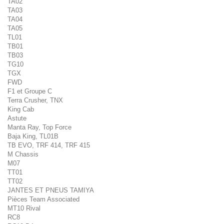
TA02
TA03
TA04
TA05
TL01
TB01
TB03
TG10
TGX
FWD
F1 et Groupe C
Terra Crusher, TNX
King Cab
Astute
Manta Ray, Top Force
Baja King, TL01B
TB EVO, TRF 414, TRF 415
M Chassis
M07
TT01
TT02
JANTES ET PNEUS TAMIYA
Pièces Team Associated
MT10 Rival
RC8