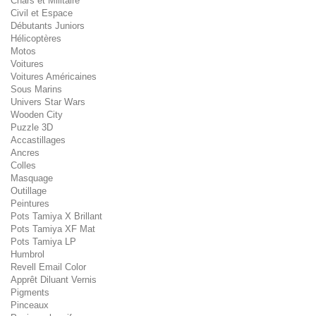
Chars et Militaire
Civil et Espace
Débutants Juniors
Hélicoptères
Motos
Voitures
Voitures Américaines
Sous Marins
Univers Star Wars
Wooden City
Puzzle 3D
Accastillages
Ancres
Colles
Masquage
Outillage
Peintures
Pots Tamiya X Brillant
Pots Tamiya XF Mat
Pots Tamiya LP
Humbrol
Revell Email Color
Apprêt Diluant Vernis
Pigments
Pinceaux