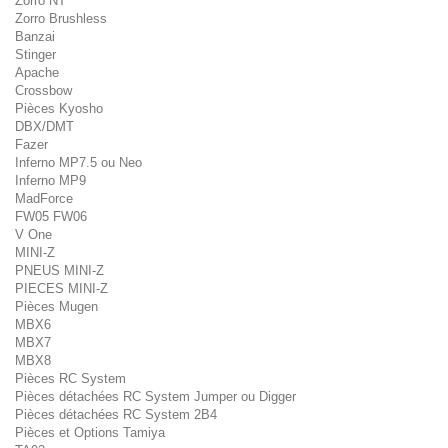
Zorro NT
Zorro Brushless
Banzai
Stinger
Apache
Crossbow
Pièces Kyosho
DBX/DMT
Fazer
Inferno MP7.5 ou Neo
Inferno MP9
MadForce
FW05 FW06
V One
MINI-Z
PNEUS MINI-Z
PIECES MINI-Z
Pièces Mugen
MBX6
MBX7
MBX8
Pièces RC System
Pièces détachées RC System Jumper ou Digger
Pièces détachées RC System 2B4
Pièces et Options Tamiya