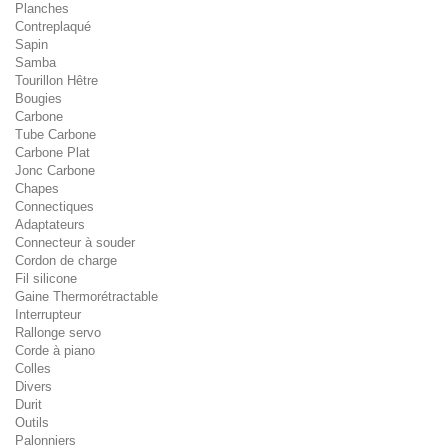
Planches
Contreplaqué
Sapin
Samba
Tourillon Hêtre
Bougies
Carbone
Tube Carbone
Carbone Plat
Jonc Carbone
Chapes
Connectiques
Adaptateurs
Connecteur à souder
Cordon de charge
Fil silicone
Gaine Thermorétractable
Interrupteur
Rallonge servo
Corde à piano
Colles
Divers
Durit
Outils
Palonniers