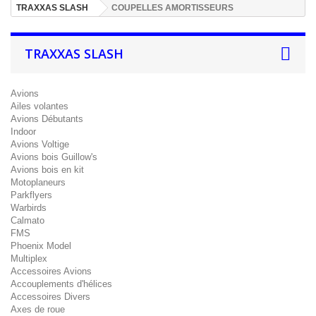
TRAXXAS SLASH
COUPELLES AMORTISSEURS
TRAXXAS SLASH
Avions
Ailes volantes
Avions Débutants
Indoor
Avions Voltige
Avions bois Guillow's
Avions bois en kit
Motoplaneurs
Parkflyers
Warbirds
Calmato
FMS
Phoenix Model
Multiplex
Accessoires Avions
Accouplements d'hélices
Accessoires Divers
Axes de roue