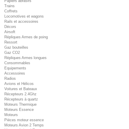
Papiers abrasifs
Trains
Coffrets
Locomotives et wagons
Rails et accessoires
Décors
Airsoft
Répliques Armes de poing
Ressort
Gaz bouteilles
Gaz CO2
Répliques Armes longues
Consommables
Equipements
Accessoires
Radios
Avions et Hélicos
Voitures et Bateaux
Récepteurs 2.4Ghz
Récepteurs à quartz
Moteurs Thermique
Moteurs Essence
Moteurs
Pièces moteur essence
Moteurs Avion 2 Temps