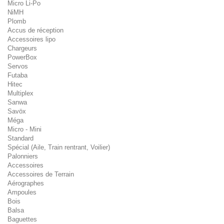
Micro Li-Po
NiMH
Plomb
Accus de réception
Accessoires lipo
Chargeurs
PowerBox
Servos
Futaba
Hitec
Multiplex
Sanwa
Savöx
Méga
Micro - Mini
Standard
Spécial (Aile, Train rentrant, Voilier)
Palonniers
Accessoires
Accessoires de Terrain
Aérographes
Ampoules
Bois
Balsa
Baguettes