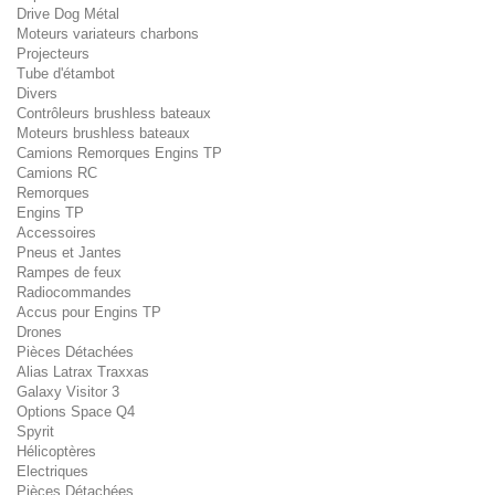
Drive Dog Métal
Moteurs variateurs charbons
Projecteurs
Tube d'étambot
Divers
Contrôleurs brushless bateaux
Moteurs brushless bateaux
Camions Remorques Engins TP
Camions RC
Remorques
Engins TP
Accessoires
Pneus et Jantes
Rampes de feux
Radiocommandes
Accus pour Engins TP
Drones
Pièces Détachées
Alias Latrax Traxxas
Galaxy Visitor 3
Options Space Q4
Spyrit
Hélicoptères
Electriques
Pièces Détachées