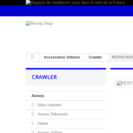
Accessoires Voitures
Crawler
PETITS OU
CRAWLER
Avions
Ailes volantes
Avions Débutants
Indoor
Avions Voltige