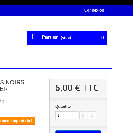
Connexion
Panier
(vide)
LS NOIRS
6,00 €
TTC
ER
BK
Quantité
 pièce disponible !