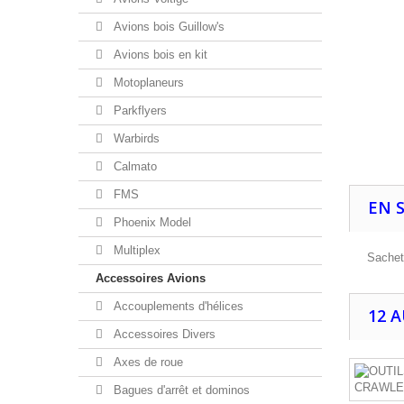
Avions bois Guillow's
Avions bois en kit
Motoplaneurs
Parkflyers
Warbirds
Calmato
FMS
EN 
Phoenix Model
Multiplex
Sachet 
Accessoires Avions
Accouplements d'hélices
12 
Accessoires Divers
Axes de roue
Bagues d'arrêt et dominos