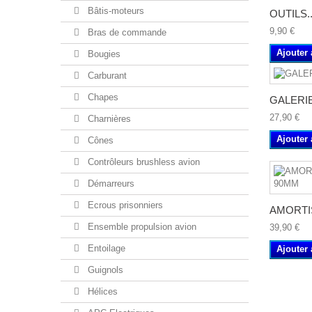
Bâtis-moteurs
OUTILS..
9,90 €
Bras de commande
Ajouter 
Bougies
Carburant
Chapes
GALERIE
27,90 €
Charnières
Ajouter 
Cônes
Contrôleurs brushless avion
Démarreurs
Ecrous prisonniers
AMORTI
Ensemble propulsion avion
39,90 €
Entoilage
Ajouter 
Guignols
Hélices