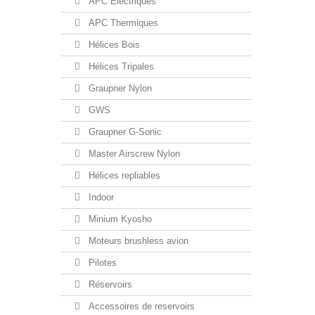
APC Electriques
APC Thermiques
Hélices Bois
Hélices Tripales
Graupner Nylon
GWS
Graupner G-Sonic
Master Airscrew Nylon
Hélices repliables
Indoor
Minium Kyosho
Moteurs brushless avion
Pilotes
Réservoirs
Accessoires de reservoirs