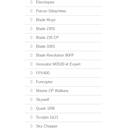
Electriques
Pièces Détachées
Blade Mcpx
Blade 230S
Blade 235 CP
Blade 330S
Blade Revolution 90FP
Innovator MD530 et Expert
FPV400
Funcopter
Master CP Walkera
Skywolf
Quark SRB
Scorpio 1&21
Sky Chopper