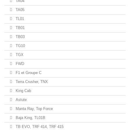
TA04
TA05
TL01
TB01
TB03
TG10
TGX
FWD
F1 et Groupe C
Terra Crusher, TNX
King Cab
Astute
Manta Ray, Top Force
Baja King, TL01B
TB EVO, TRF 414, TRF 415