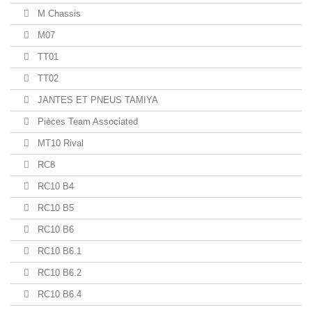
M Chassis
M07
TT01
TT02
JANTES ET PNEUS TAMIYA
Pièces Team Associated
MT10 Rival
RC8
RC10 B4
RC10 B5
RC10 B6
RC10 B6.1
RC10 B6.2
RC10 B6.4