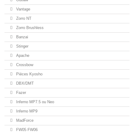
Vantage
Zorro NT
Zorro Brushless
Banzai
Stinger
Apache
Crossbow
Pièces Kyosho
DBX/DMT
Fazer
Inferno MP7.5 ou Neo
Inferno MP9
MadForce
FW05 FW06