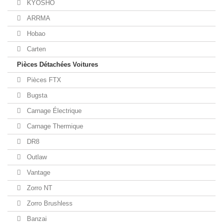
KYOSHO
ARRMA
Hobao
Carten
Pièces Détachées Voitures
Pièces FTX
Bugsta
Carnage Électrique
Carnage Thermique
DR8
Outlaw
Vantage
Zorro NT
Zorro Brushless
Banzai