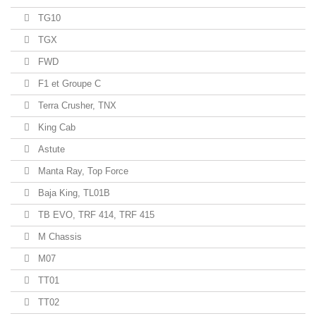
TG10
TGX
FWD
F1 et Groupe C
Terra Crusher, TNX
King Cab
Astute
Manta Ray, Top Force
Baja King, TL01B
TB EVO, TRF 414, TRF 415
M Chassis
M07
TT01
TT02