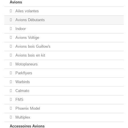
Avions
Ailes volantes
Avions Débutants
Indoor
Avions Voltige
Avions bois Guillow's
Avions bois en kit
Motoplaneurs
Parkflyers
Warbirds
Calmato
FMS
Phoenix Model
Multiplex
Accessoires Avions