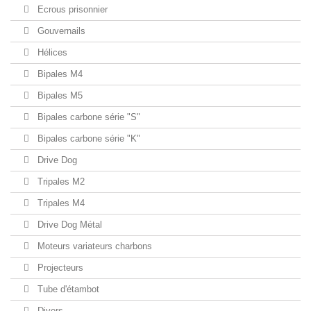
Ecrous prisonnier
Gouvernails
Hélices
Bipales M4
Bipales M5
Bipales carbone série "S"
Bipales carbone série "K"
Drive Dog
Tripales M2
Tripales M4
Drive Dog Métal
Moteurs variateurs charbons
Projecteurs
Tube d'étambot
Divers