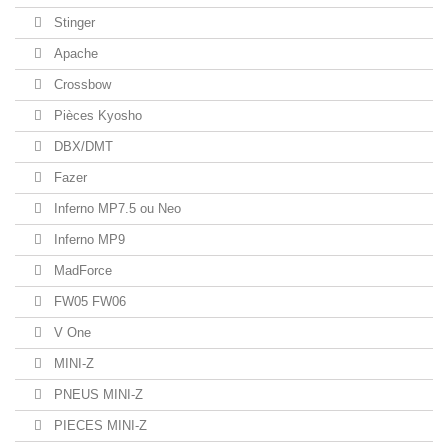
Stinger
Apache
Crossbow
Pièces Kyosho
DBX/DMT
Fazer
Inferno MP7.5 ou Neo
Inferno MP9
MadForce
FW05 FW06
V One
MINI-Z
PNEUS MINI-Z
PIECES MINI-Z