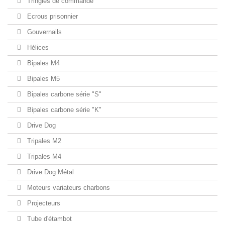
Tringles de commande
Ecrous prisonnier
Gouvernails
Hélices
Bipales M4
Bipales M5
Bipales carbone série "S"
Bipales carbone série "K"
Drive Dog
Tripales M2
Tripales M4
Drive Dog Métal
Moteurs variateurs charbons
Projecteurs
Tube d'étambot