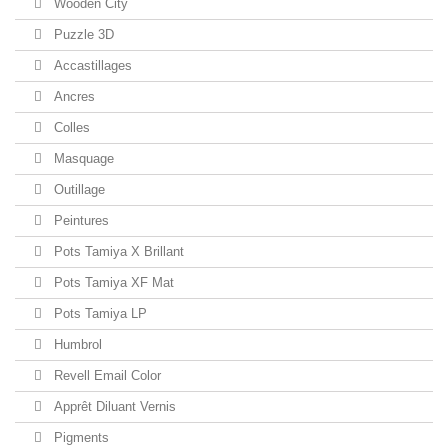
Wooden City
Puzzle 3D
Accastillages
Ancres
Colles
Masquage
Outillage
Peintures
Pots Tamiya X Brillant
Pots Tamiya XF Mat
Pots Tamiya LP
Humbrol
Revell Email Color
Apprêt Diluant Vernis
Pigments