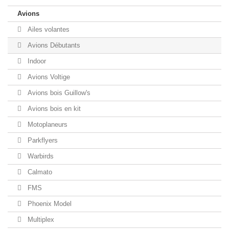
Avions
Ailes volantes
Avions Débutants
Indoor
Avions Voltige
Avions bois Guillow's
Avions bois en kit
Motoplaneurs
Parkflyers
Warbirds
Calmato
FMS
Phoenix Model
Multiplex