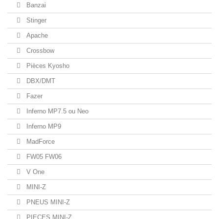
Banzai
Stinger
Apache
Crossbow
Pièces Kyosho
DBX/DMT
Fazer
Inferno MP7.5 ou Neo
Inferno MP9
MadForce
FW05 FW06
V One
MINI-Z
PNEUS MINI-Z
PIECES MINI-Z