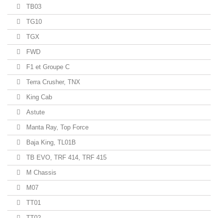
TB03
TG10
TGX
FWD
F1 et Groupe C
Terra Crusher, TNX
King Cab
Astute
Manta Ray, Top Force
Baja King, TL01B
TB EVO, TRF 414, TRF 415
M Chassis
M07
TT01
TT02