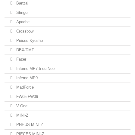
Banzai
Stinger
Apache
Crossbow
Pièces Kyosho
DBX/DMT
Fazer
Inferno MP7.5 ou Neo
Inferno MP9
MadForce
FW05 FW06
V One
MINI-Z
PNEUS MINI-Z
PIECES MINI-Z