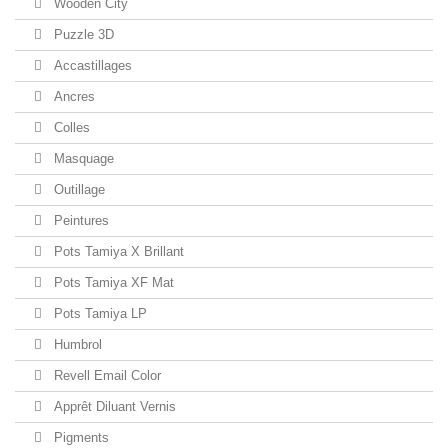
Wooden City
Puzzle 3D
Accastillages
Ancres
Colles
Masquage
Outillage
Peintures
Pots Tamiya X Brillant
Pots Tamiya XF Mat
Pots Tamiya LP
Humbrol
Revell Email Color
Apprêt Diluant Vernis
Pigments