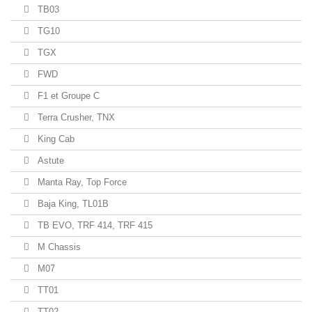
TB03
TG10
TGX
FWD
F1 et Groupe C
Terra Crusher, TNX
King Cab
Astute
Manta Ray, Top Force
Baja King, TL01B
TB EVO, TRF 414, TRF 415
M Chassis
M07
TT01
TT02