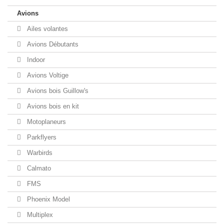
Avions
Ailes volantes
Avions Débutants
Indoor
Avions Voltige
Avions bois Guillow's
Avions bois en kit
Motoplaneurs
Parkflyers
Warbirds
Calmato
FMS
Phoenix Model
Multiplex