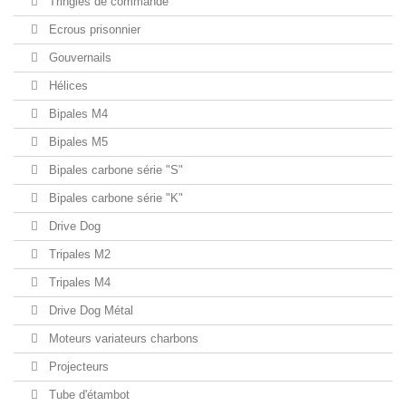
Tringles de commande
Ecrous prisonnier
Gouvernails
Hélices
Bipales M4
Bipales M5
Bipales carbone série "S"
Bipales carbone série "K"
Drive Dog
Tripales M2
Tripales M4
Drive Dog Métal
Moteurs variateurs charbons
Projecteurs
Tube d'étambot